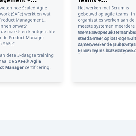
j weten hoe Scaled Agile
Het werken met Scrum is
menvoucher
Examenvoucher
work (SAFe) werkt en wat
gebouwd op agile teams. In
 Product Management
organisaties werken aan de
innen omvat?
meeste systemen meerdere
 de markt- en klantgerichte
teams en specialisten en be
SAFe is een bewezen frame
an de Product Manager
steeds meer oplossingen uit
voor het toepassen van Lea
n SAFe?
samenwerkende (sub)syste
Agile principes in middelgro
Scrum teams botsen tegen 
grote organisaties. Organisa
dan deze 3-daagse training
grenzen van hun omgeving
die SAFe goed toepassen zij
haal de
SAFe® Agile
SAFe biedt handvatten om d
efficiënter, wendbaarder en
ct Manager
certificering.
hele organisatie agile in te
daardoor succesvoller. Als je
richten. Dat beïnvloedt de r
met Scrum of Agile bezig be
de teams en teamleden en
dan kun je met SAFe nog vee
introduceert, in SAFe,
meer voordeel behalen.
overkoepelende planning e
afstemming. Samen organis
de teams in zo’n omgeving, 
volledige levenscyclus van
producten en diensten.