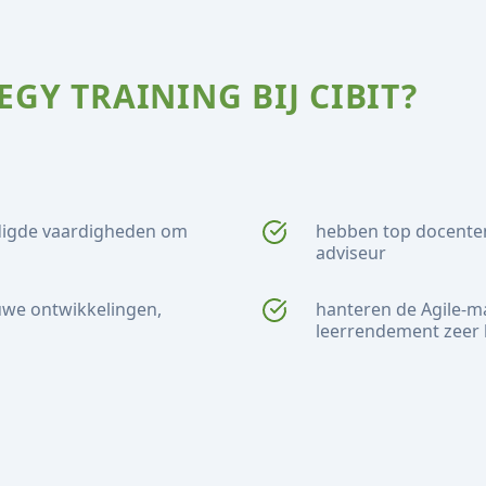
GY TRAINING BIJ CIBIT?
digde vaardigheden om
hebben top docenten 
adviseur
uwe ontwikkelingen,
hanteren de Agile-m
n
leerrendement zeer 