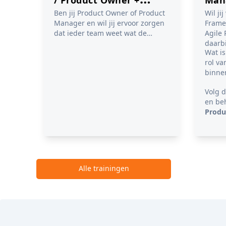
Ben jij Product Owner of Product
Wil ji
Examenvoucher
Exa
Manager en wil jij ervoor zorgen
Frame
dat ieder team weet wat de
Agile
prioriteiten zijn? Wil je weten hoe
daarb
Wat is
de Agile Release Train (ART)
rol v
waarde oplevert en wat je kunt
binne
doen om jouw rol zo effectief
mogelijk uit te voeren? Ontwikkel
Volg 
alle vaardigheden die je nodig
en be
hebt als SAFe® Product Owner of
Produ
Product Manager! Deze
tweedaagse training leert je alles
over de activiteiten, tools en
mechanismen die gebruikt
worden om backlogs en
programma’s te managen.
Alle trainingen