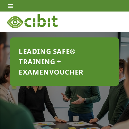
Skip
to
main
content
LEADING SAFE®
TRAINING +
EXAMENVOUCHER