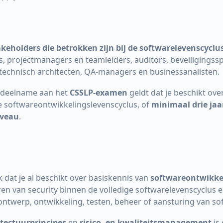
akeholders die betrokken zijn bij de softwarelevenscyclu
 projectmanagers en teamleiders, auditors, beveiligingsspe
echnisch architecten, QA-managers en businessanalisten.
 deelname aan het
CSSLP-examen
geldt dat je beschikt ove
e softwareontwikkelingslevenscyclus, of
minimaal drie jaa
iveau
.
k dat je al beschikt over basiskennis van
softwareontwikke
eren van security binnen de volledige softwarelevenscyclus e
ontwerp, ontwikkeling, testen, beheer of aansturing van so
itectuurprincipes
en
risico- en kwaliteitsmanagement
is