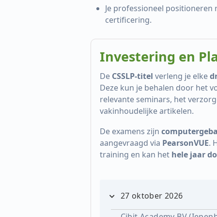
Je professioneel positioneren 
certificering.
Investering en Pl
De
CSSLP-titel
verleng je elke
dr
Deze kun je behalen door het v
relevante seminars, het verzorg
vakinhoudelijke artikelen.
jk advies?
Persoonlijk advies?
De examens zijn
computergeba
Rooijen | Cibit
John Maessen | Cibit
aangevraagd via
PearsonVUE
. 
training en kan het
Account Manager
hele jaar d
74
T. 0302308900
en@cibit.nl
E. j.maessen@cibit.nl
27 oktober 2026
MIJ EEN VRAAG →
STEL MIJ EEN VRAAG →
Cibit Academy BV (Iepen