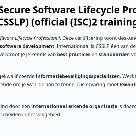
 Secure Software Lifecycle Pr
CSSLP) (official (ISC)2 trainin
oftware Lifecycle Professional
. Deze certificering toont desku
 software development
. Internationaal is CSSLP één van de
vergroot je je kennis van
best practices
en
standaarden
vo
gekwalificeerde
informatiebeveiligingsspecialisten
. Werk
oende om je waarde aan te tonen. Die ervaring moet
kwanti
aring door een
internationaal erkende organisatie
is daar
rscheiden in het vakgebied.