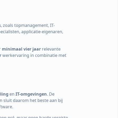
s
, zoals topmanagement, IT-
cialisten, applicatie-eigenaren,
r
minimaal vier jaar
relevante
r
werkervaring in combinatie met
ling
en
IT-omgevingen
. De
n sluit daarom het beste aan bij
ftware.
 een pré, maar geen harde vereiste