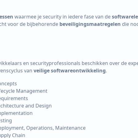
cessen
waarmee je security in iedere fase van de
softwarel
acht voor de bijbehorende
beveiligingsmaatregelen
die no
ikkelaars en securityprofessionals beschikken over de exp
venscyclus van
veilige softwareontwikkeling
.
oncepts
ifecycle Management
equirements
chitecture and Design
mplementation
sting
eployment, Operations, Maintenance
pply Chain