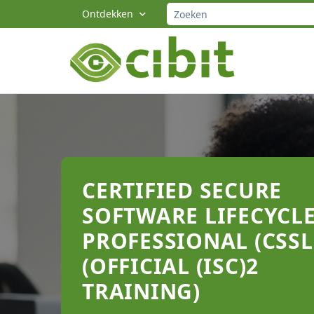
Skip
Ontdekken
to
main
content
CERTIFIED SECURE
SOFTWARE LIFECYCL
PROFESSIONAL (CSSL
(OFFICIAL (ISC)2
TRAINING)