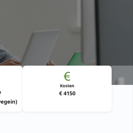
Kosten
V
€ 4150
egein)