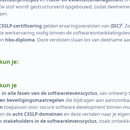
 De stof wordt gestructureerd opgebouwd, zodat deelnemer
gen.
 CSSLP-certificering
gelden ervaringsvereisten van
(ISC)²
. Z
te werkervaring nodig binnen de softwareontwikkelingsleven
een
hbo-diploma
. Deze vereisten staan los van deelname aan
kun je:
kun je
 in alle fasen van de softwarelevenscyclus
, van ontwerp 
 en beveiligingsmaatregelen
die bijdragen aan aantoonbaa
en
toepassen voor secure software development binnen mult
sen de
acht CSSLP-domeinen
en deze vertalen naar je eigen
le
stakeholders in de softwarelevenscyclus
, zoals ontwikk