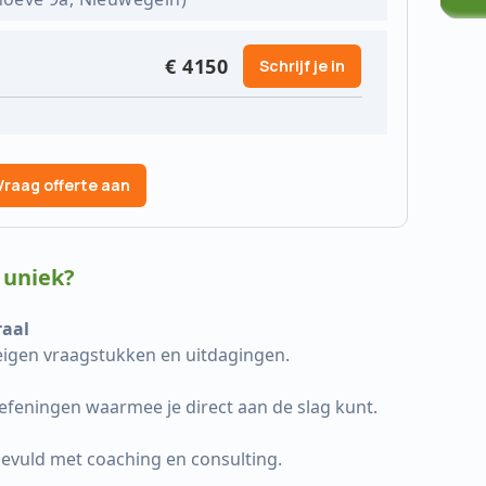
€ 4150
Schrijf je in
Vraag offerte aan
 uniek?
raal
 eigen vraagstukken en uitdagingen.
oefeningen waarmee je direct aan de slag kunt.
gevuld met coaching en consulting.