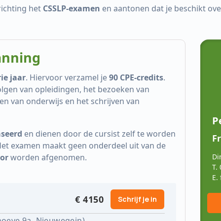
richting het
CSSLP-examen
en aantonen dat je beschikt ove
anning
ie jaar
. Hiervoor verzamel je
90 CPE-credits
.
olgen van opleidingen, het bezoeken van
en van onderwijs en het schrijven van
Persoonlijk advies?
P
seerd
en dienen door de cursist zelf te worden
Berad Çelik | Cibit
Fr
Het examen maakt geen onderdeel uit van de
oor
worden afgenomen.
Accountmanager
Di
T. 0302308900
T.
E. b.celik@cibit.nl
E.
€ 4150
Schrijf je in
STEL MIJ EEN VRAAG →
hoeve 9a, Nieuwegein)