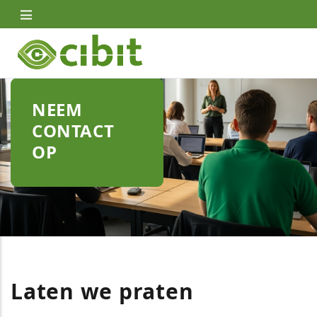
Skip
to
main
content
NEEM
CONTACT
OP
Laten we praten