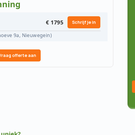
nning
€ 1795
Schrijf je in
hoeve 9a, Nieuwegein)
Persoonlijk advies?
P
it
Aris Pierweijer | Cibit
Ar
Vraag offerte aan
Trainer en consultant
Tr
T. 030 2308900
E.
E. info@cibit.nl
STEL MIJ EEN VRAAG →
 uniek?