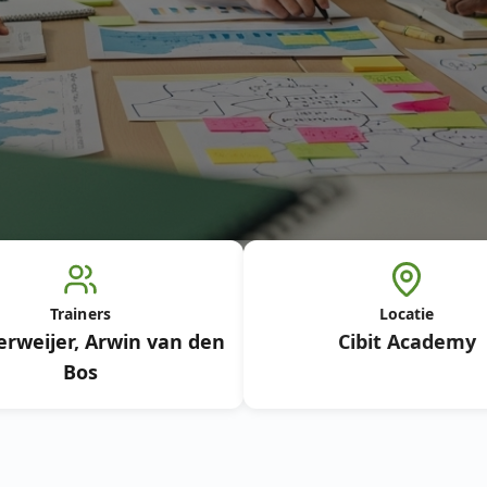
Trainers
Locatie
ierweijer
,
Arwin van den
Cibit Academy
Bos