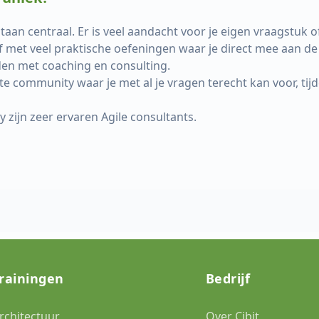
taan centraal. Er is veel aandacht voor je eigen vraagstuk o
ef met veel praktische oefeningen waar je direct mee aan de
den met coaching en consulting.
 community waar je met al je vragen terecht kan voor, tijden
zijn zeer ervaren Agile consultants.
rainingen
Bedrijf
rchitectuur
Over Cibit