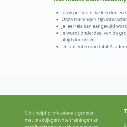
Jouw persoonlijke leerdoelen s
Onze trainingen zijn interacti
Je leerreis kan aangevuld wor
Je wordt onderdeel van de grote
altijd doorleren.
De docenten van Cibit Academy 
T
Cibit helpt professionals groeien
met praktijkgerichte trainingen en
A
certificeringen in tech en business.