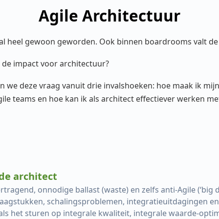
Agile Architectuur
n al heel gewoon geworden. Ook binnen boardrooms valt de t
is de impact voor architectuur?
en we deze vraag vanuit drie invalshoeken: hoe maak ik mij
Agile teams en hoe kan ik als architect effectiever werken m
de architect
tragend, onnodige ballast (waste) en zelfs anti-Agile (‘big 
raagstukken, schalingsproblemen, integratieuitdagingen e
 het sturen op integrale kwaliteit, integrale waarde-optim