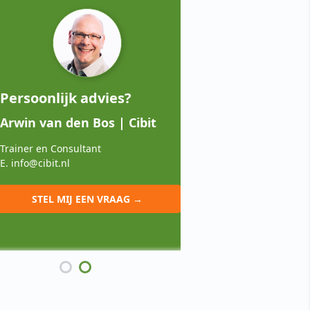
ersoonlijk advies?
Persoonlijk ad
win van den Bos | Cibit
Aris Pierweijer |
ainer en Consultant
Trainer en consultan
 info@cibit.nl
T. 030 2308900
E. info@cibit.nl
STEL MIJ EEN VRAAG →
STEL MIJ EEN