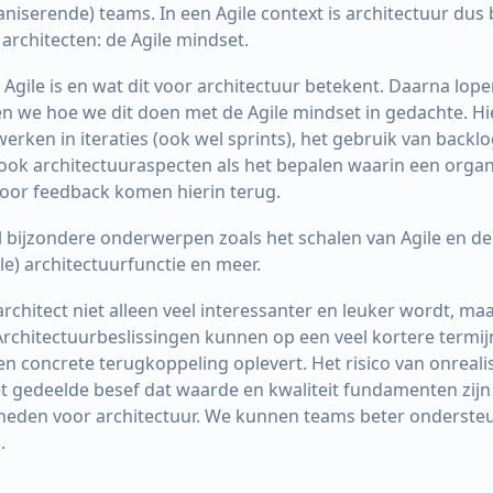
niserende) teams. In een Agile context is architectuur dus 
 architecten: de Agile mindset.
 Agile is en wat dit voor architectuur betekent. Daarna lop
en we hoe we dit doen met de Agile mindset in gedachte. Hi
erken in iteraties (ook wel sprints), het gebruik van backl
ook architectuuraspecten als het bepalen waarin een organis
or feedback komen hierin terug.
 bijzondere onderwerpen zoals het schalen van Agile en de r
le) architectuurfunctie en meer.
 architect niet alleen veel interessanter en leuker wordt, 
Architectuurbeslissingen kunnen op een veel kortere term
n concrete terugkoppeling oplevert. Het risico van onreal
 gedeelde besef dat waarde en kwaliteit fundamenten zij
kheden voor architectuur. We kunnen teams beter onderste
.